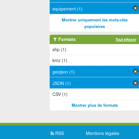
equipement (1)
Montrer uniquement les mots-clés
populaires
Formats
Tout effacer
shp (1)
kmz (1)
geojson (1)
JSON (1)
CSV (1)
Montrer plus de formats
RSS
Mentions légales