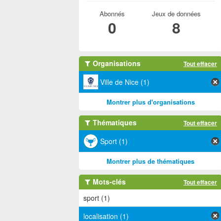
Abonnés
Jeux de données
0
8
Organisations
Tout effacer
Ville de Nice (1)
Montrer plus d'organisations
Thématiques
Tout effacer
Sport (1)
Montrer plus de thématiques
Mots-clés
Tout effacer
sport (1)
localisation (1)