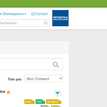
e Développeurs
Contact
Trier par
ice
json
csv
geojson