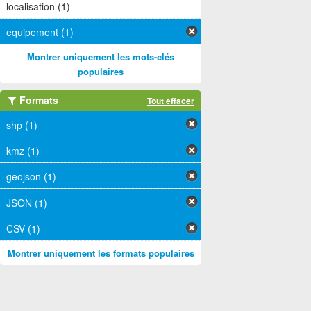
localisation (1)
equipement (1)
Montrer uniquement les mots-clés
populaires
Formats
Tout effacer
shp (1)
kmz (1)
geojson (1)
JSON (1)
CSV (1)
Montrer uniquement les formats populaires