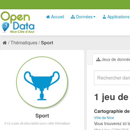
Accueil
Données
Applications
Thématiques
Sport
Jeux de donné
1 jeu d
Cartographie des
Sport
Ville de Nice
Vous trouverez ici l
Il n'y a pas de description pour cette thématique
Mise à jour: 17 Mai 2019