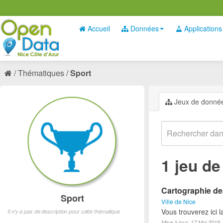
Accueil
Données
Applications
Thématiques
Sport
Jeux de donné
1 jeu d
Cartographie des
Sport
Ville de Nice
Vous trouverez ici l
Il n'y a pas de description pour cette thématique
Mise à jour: 17 Mai 2019