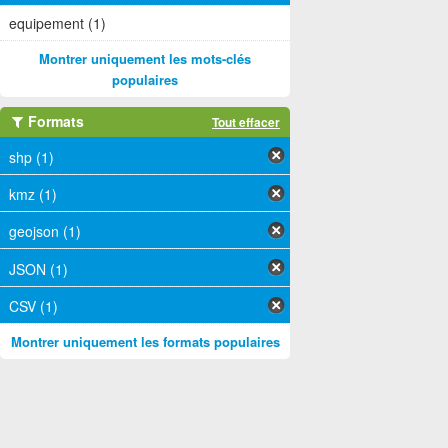
equipement (1)
Montrer uniquement les mots-clés
populaires
Formats
Tout effacer
shp (1)
kmz (1)
geojson (1)
JSON (1)
CSV (1)
Montrer uniquement les formats populaires