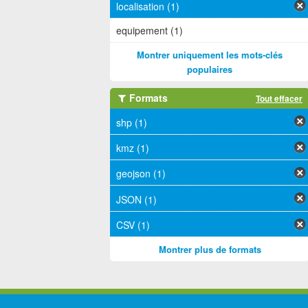
localisation (1)
equipement (1)
Montrer uniquement les mots-clés
populaires
Formats
Tout effacer
shp (1)
kmz (1)
geojson (1)
JSON (1)
CSV (1)
Montrer plus de formats