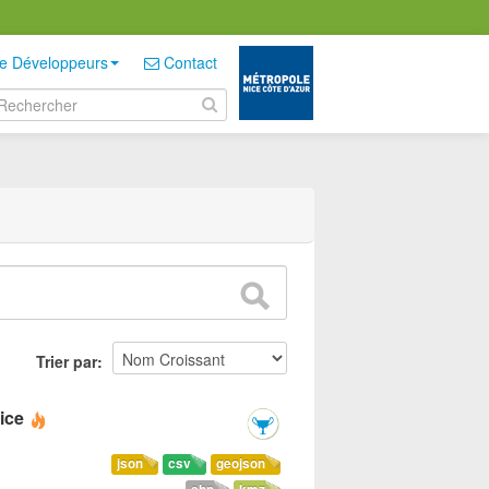
e Développeurs
Contact
Trier par
ice
json
csv
geojson