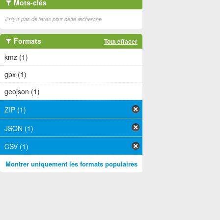
Mots-clés
Il n'y a pas de filtres pour cette recherche
Formats
Tout effacer
kmz (1)
gpx (1)
geojson (1)
ZIP (1)
JSON (1)
CSV (1)
Montrer uniquement les formats populaires