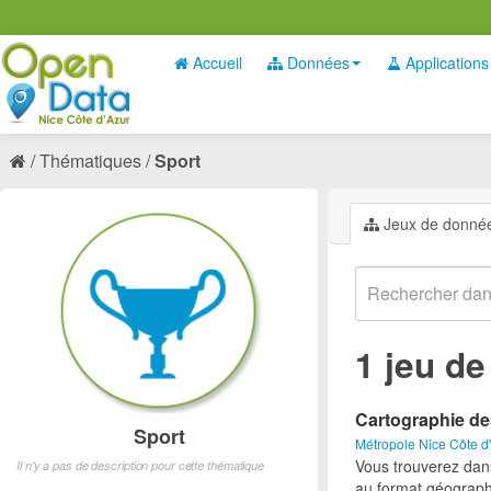
Accueil
Données
Applications
Thématiques
Sport
Jeux de donné
1 jeu d
Cartographie de
Sport
Métropole Nice Côte d
Vous trouverez dan
Il n'y a pas de description pour cette thématique
au format géograph