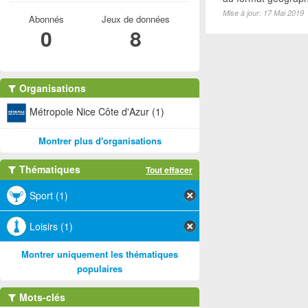
Mise à jour: 17 Mai 2019
Abonnés
Jeux de données
0
8
Organisations
Métropole Nice Côte d'Azur (1)
Montrer plus d'organisations
Thématiques
Tout effacer
Sport (1)
Loisirs (1)
Montrer uniquement les thématiques
populaires
Mots-clés