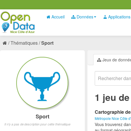
Accueil
Données
Applications
Thématiques
Sport
Jeux de donné
1 jeu d
Cartographie de
Sport
Métropole Nice Côte d
Vous trouverez dan
Il n'y a pas de description pour cette thématique
au format géograph