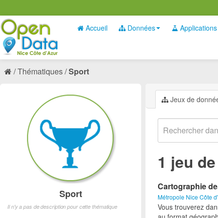
Accueil
Données
Applications
Thématiques
Sport
Jeux de donné
1 jeu d
Cartographie de
Sport
Métropole Nice Côte d
Vous trouverez dan
Il n'y a pas de description pour cette thématique
au format géograph