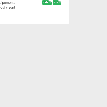
quipements
ods
xls
 qui y sont