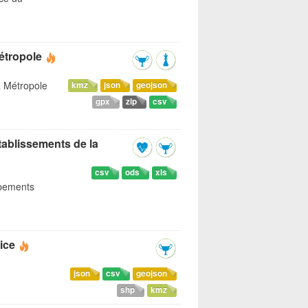
étropole
a Métropole
kmz
json
geojson
gpx
zip
csv
tablissements de la
csv
ods
xls
ipements
ice
json
csv
geojson
shp
kmz