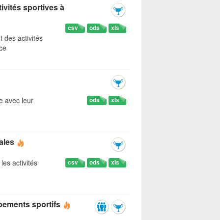
ivités sportives à
csv
ods
xls
t des activités
ice
ce avec leur
ods
xls
ales
les activités
csv
ods
xls
ipements sportifs