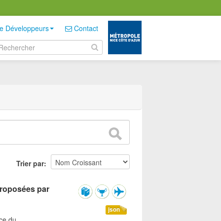
e Développeurs
Contact
Trier par
 proposées par
json
ice du