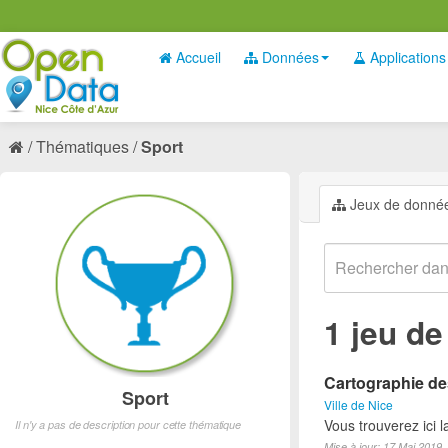
Accueil
Données
Applications
Thématiques
Sport
Jeux de donné
1 jeu d
Cartographie des
Sport
Ville de Nice
Vous trouverez ici l
Il n'y a pas de description pour cette thématique
Mise à jour: 17 Mai 2019