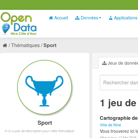
Accueil
Données
Applications
Thématiques
Sport
Jeux de donné
1 jeu d
Cartographie des
Sport
Ville de Nice
Vous trouverez ici l
Il n'y a pas de description pour cette thématique
Mise à jour: 17 Mai 2019