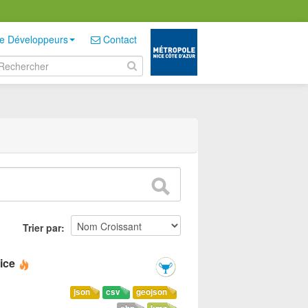
e Développeurs
Contact
Trier par
ice
json
csv
geojson