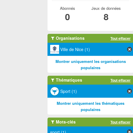
Abonnés
Jeux de données
0
8
Organisations
Tout effacer
Ville de Nice (1)
Montrer uniquement les organisations
populaires
Thématiques
Tout effacer
Sport (1)
Montrer uniquement les thématiques
populaires
Mots-clés
Tout effacer
sport (1)