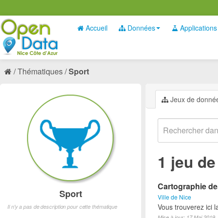
Accueil
Données
Applications
Thématiques
Sport
Jeux de donné
1 jeu d
Cartographie des
Sport
Ville de Nice
Vous trouverez ici l
Il n'y a pas de description pour cette thématique
Mise à jour: 17 Mai 2019