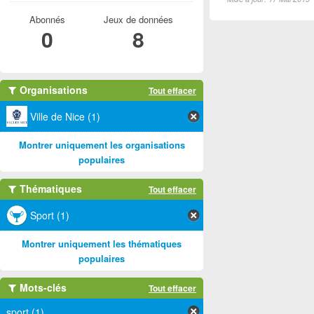
Abonnés
Jeux de données
0
8
Organisations
Tout effacer
Ville de Nice (1)
Montrer uniquement les organisations
populaires
Thématiques
Tout effacer
Sport (1)
Montrer uniquement les thématiques
populaires
Mots-clés
Tout effacer
sport (1)