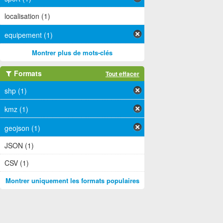
localisation (1)
equipement (1)
Montrer plus de mots-clés
Formats
Tout effacer
shp (1)
kmz (1)
geojson (1)
JSON (1)
CSV (1)
Montrer uniquement les formats populaires