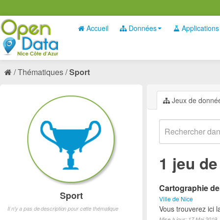
Accueil
Données
Applications
Thématiques
Sport
Jeux de donné
1 jeu d
Cartographie des
Sport
Ville de Nice
Vous trouverez ici l
Il n'y a pas de description pour cette thématique
Mise à jour: 17 Mai 2019