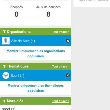
Abonnés
Jeux de données
0
8
Organisations
Tout effacer
Ville de Nice (1)
Montrer uniquement les organisations
populaires
Thématiques
Tout effacer
Sport (1)
Montrer uniquement les thématiques
populaires
Mots-clés
Tout effacer
sport (1)