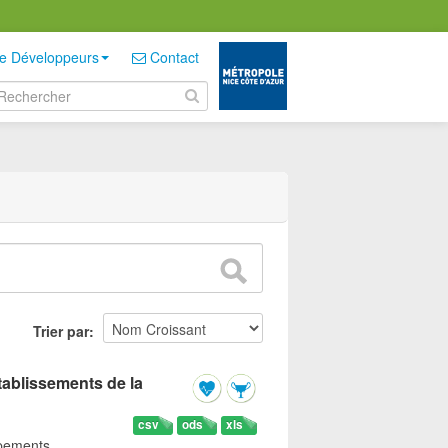
e Développeurs
Contact
Trier par
tablissements de la
csv
ods
xls
ipements