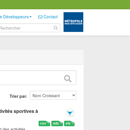
e Développeurs
Contact
Trier par
ivités sportives à
csv
ods
xls
t des activités