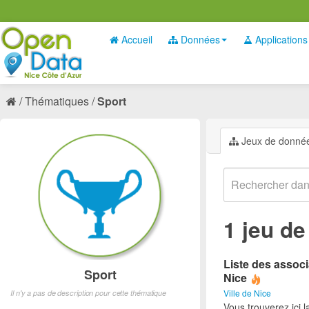
Accueil
Données
Applications
Thématiques
Sport
Jeux de donné
1 jeu d
Liste des associ
Sport
Nice
Ville de Nice
Il n'y a pas de description pour cette thématique
Vous trouverez ici l