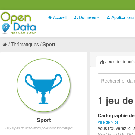
Accueil
Données
Applications
Thématiques
Sport
Jeux de donné
1 jeu d
Cartographie des
Sport
Ville de Nice
Vous trouverez ici l
Il n'y a pas de description pour cette thématique
Mise à jour: 17 Mai 2019