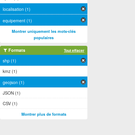
localisation (1)
equipement (1)
Montrer uniquement les mots-clés
populaires
Formats
Tout effacer
shp (1)
kmz (1)
geojson (1)
JSON (1)
CSV (1)
Montrer plus de formats