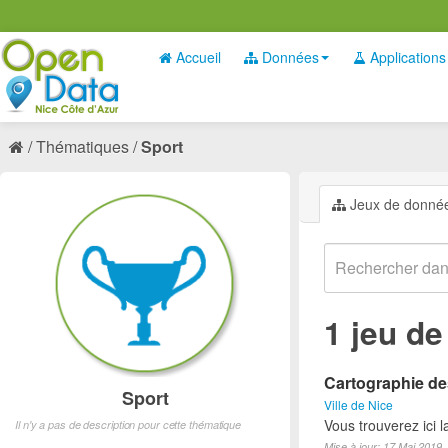
Accueil
Données
Applications
Thématiques
Sport
Jeux de donné
1 jeu d
Cartographie des
Sport
Ville de Nice
Vous trouverez ici l
Il n'y a pas de description pour cette thématique
Mise à jour: 17 Mai 2019