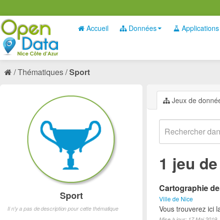
Accueil
Données
Applications
Thématiques
Sport
Jeux de donné
1 jeu d
Cartographie des
Sport
Ville de Nice
Vous trouverez ici l
Il n'y a pas de description pour cette thématique
Mise à jour: 17 Mai 2019