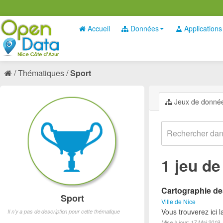
Accueil
Données
Applications
Thématiques
Sport
Jeux de donné
1 jeu d
Cartographie des
Sport
Ville de Nice
Vous trouverez ici l
Il n'y a pas de description pour cette thématique
Mise à jour: 17 Mai 2019