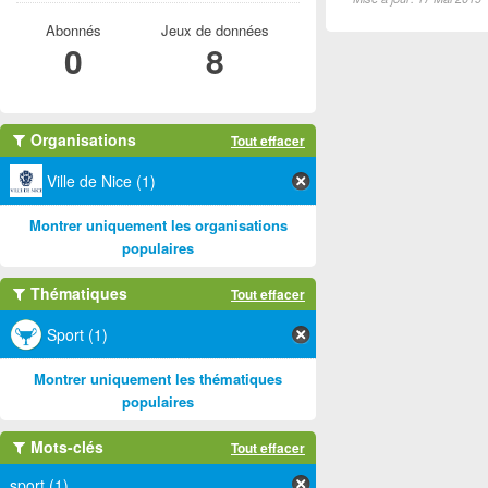
Abonnés
Jeux de données
0
8
Organisations
Tout effacer
Ville de Nice (1)
Montrer uniquement les organisations
populaires
Thématiques
Tout effacer
Sport (1)
Montrer uniquement les thématiques
populaires
Mots-clés
Tout effacer
sport (1)