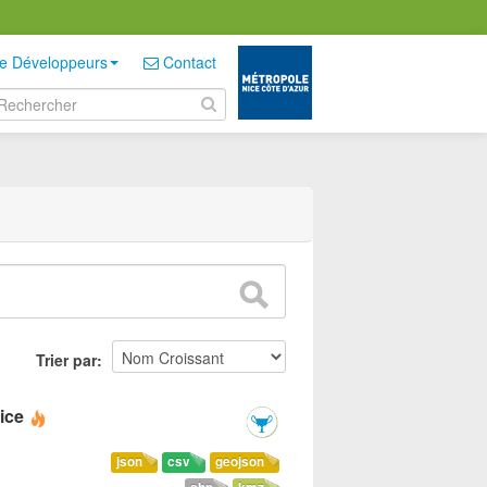
e Développeurs
Contact
Trier par
ice
json
csv
geojson