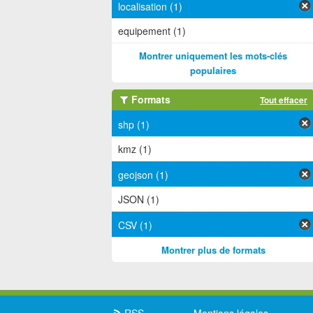
localisation (1)
equipement (1)
Montrer uniquement les mots-clés
populaires
Formats
Tout effacer
shp (1)
kmz (1)
geojson (1)
JSON (1)
CSV (1)
Montrer plus de formats