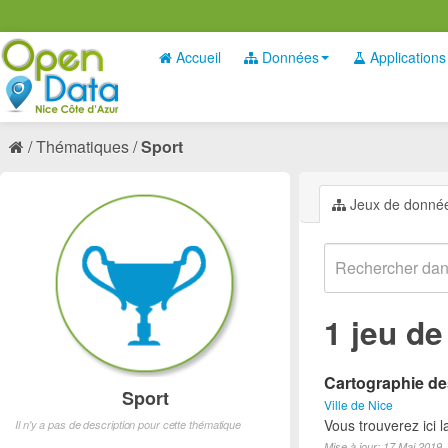
Accueil
Données
Applications
Thématiques
Sport
Jeux de donné
1 jeu d
Cartographie des
Sport
Ville de Nice
Vous trouverez ici l
Il n'y a pas de description pour cette thématique
Mise à jour: 17 Mai 2019