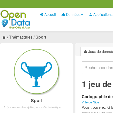
Accueil
Données
Applications
Thématiques
Sport
Jeux de donné
1 jeu d
Cartographie des
Sport
Ville de Nice
Vous trouverez ici l
Il n'y a pas de description pour cette thématique
Mise à jour: 17 Mai 2019