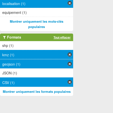
localisation (1)
equipement (1)
Montrer uniquement les mots-clés
populaires
Formats
Tout effacer
shp (1)
kmz (1)
geojson (1)
JSON (1)
CSV (1)
Montrer uniquement les formats populaires