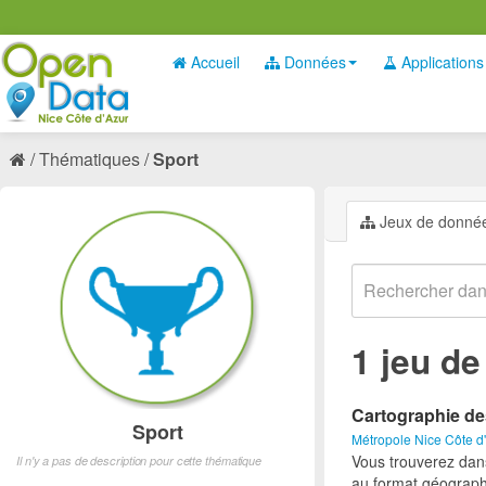
Accueil
Données
Applications
Thématiques
Sport
Jeux de donné
1 jeu d
Cartographie de
Sport
Métropole Nice Côte d
Vous trouverez dan
Il n'y a pas de description pour cette thématique
au format géograph