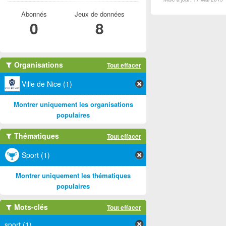
Abonnés
Jeux de données
0
8
Organisations
Tout effacer
Ville de Nice (1)
Montrer uniquement les organisations
populaires
Thématiques
Tout effacer
Sport (1)
Montrer uniquement les thématiques
populaires
Mots-clés
Tout effacer
sport (1)