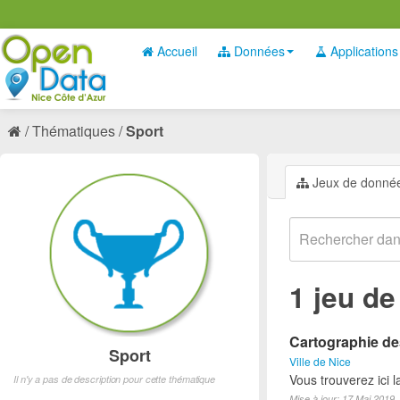
Accueil
Données
Applications
Thématiques
Sport
Jeux de donné
1 jeu d
Cartographie des
Sport
Ville de Nice
Vous trouverez ici l
Il n'y a pas de description pour cette thématique
Mise à jour: 17 Mai 2019