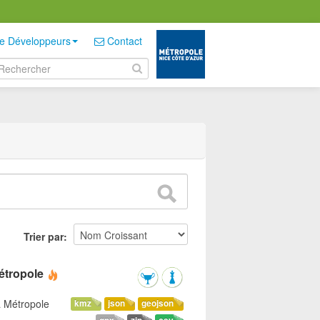
e Développeurs
Contact
Trier par
étropole
a Métropole
kmz
json
geojson