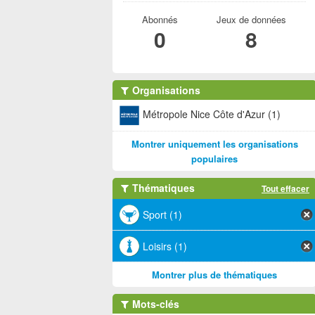
Abonnés
Jeux de données
0
8
Organisations
Métropole Nice Côte d'Azur (1)
Montrer uniquement les organisations
populaires
Thématiques
Tout effacer
Sport (1)
Loisirs (1)
Montrer plus de thématiques
Mots-clés