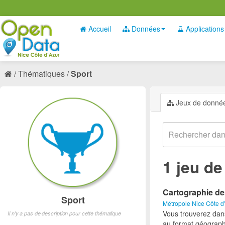
Accueil
Données
Applications
Thématiques
Sport
Jeux de donné
1 jeu d
Cartographie de
Sport
Métropole Nice Côte d
Vous trouverez dan
Il n'y a pas de description pour cette thématique
au format géograph