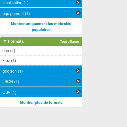
localisation (1)
equipement (1)
Montrer uniquement les mots-clés
populaires
Formats
Tout effacer
shp (1)
kmz (1)
geojson (1)
JSON (1)
CSV (1)
Montrer plus de formats