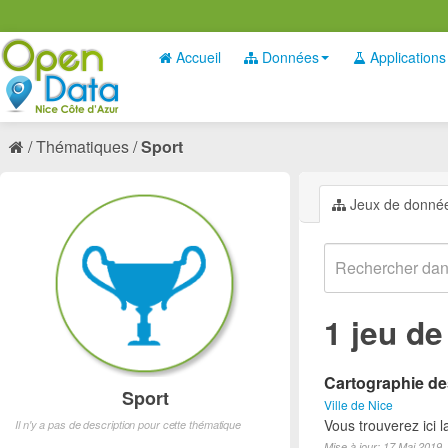
Accueil
Données
Applications
Thématiques
Sport
Jeux de donné
1 jeu d
Cartographie des
Sport
Ville de Nice
Vous trouverez ici l
Il n'y a pas de description pour cette thématique
Mise à jour: 17 Mai 2019