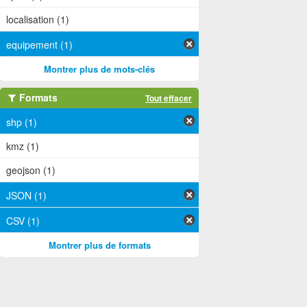
localisation (1)
equipement (1)
Montrer plus de mots-clés
Formats
Tout effacer
shp (1)
kmz (1)
geojson (1)
JSON (1)
CSV (1)
Montrer plus de formats