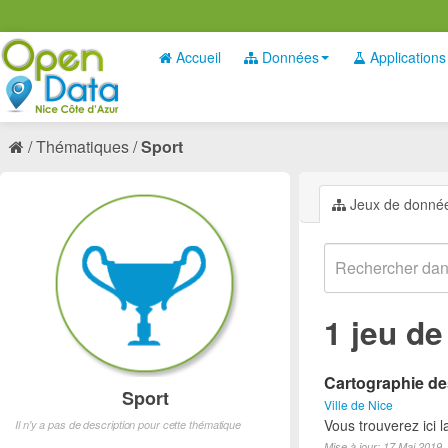
Accueil
Données
Applications
Thématiques
Sport
Jeux de donné
1 jeu d
Cartographie des
Sport
Ville de Nice
Vous trouverez ici l
Il n'y a pas de description pour cette thématique
Mise à jour: 17 Mai 2019