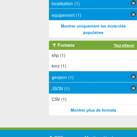
localisation (1)
equipement (1)
Montrer uniquement les mots-clés
populaires
Formats
Tout effacer
shp (1)
kmz (1)
geojson (1)
JSON (1)
CSV (1)
Montrer plus de formats