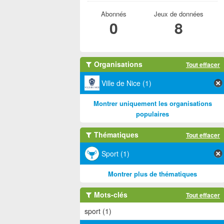
Abonnés
Jeux de données
0
8
Organisations
Tout effacer
Ville de Nice (1)
Montrer uniquement les organisations
populaires
Thématiques
Tout effacer
Sport (1)
Montrer plus de thématiques
Mots-clés
Tout effacer
sport (1)