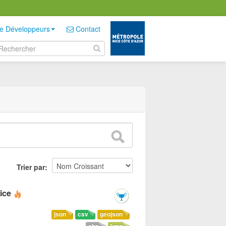
e Développeurs
Contact
Trier par
ice
json
csv
geojson