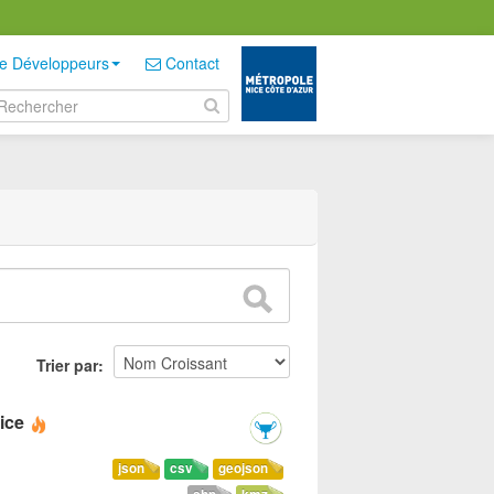
e Développeurs
Contact
Trier par
ice
json
csv
geojson