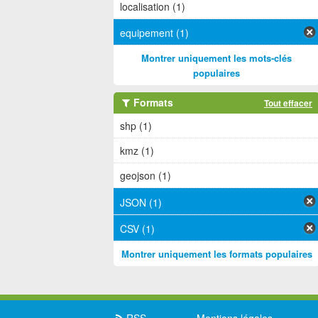
localisation (1)
equipement (1)
Montrer uniquement les mots-clés
populaires
Formats
Tout effacer
shp (1)
kmz (1)
geojson (1)
JSON (1)
CSV (1)
Montrer uniquement les formats populaires