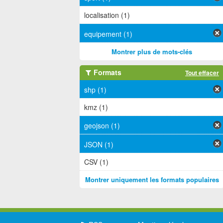
localisation (1)
equipement (1)
Montrer plus de mots-clés
Formats
Tout effacer
shp (1)
kmz (1)
geojson (1)
JSON (1)
CSV (1)
Montrer uniquement les formats populaires