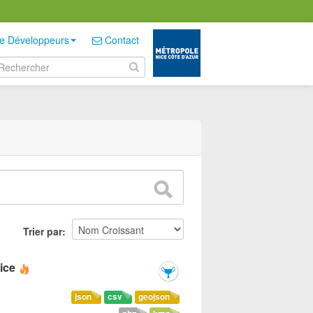
e Développeurs
Contact
Trier par
ice
json
csv
geojson