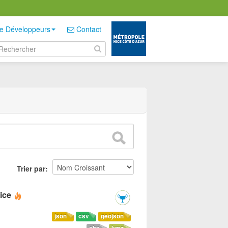
e Développeurs
Contact
Trier par
ice
json
csv
geojson