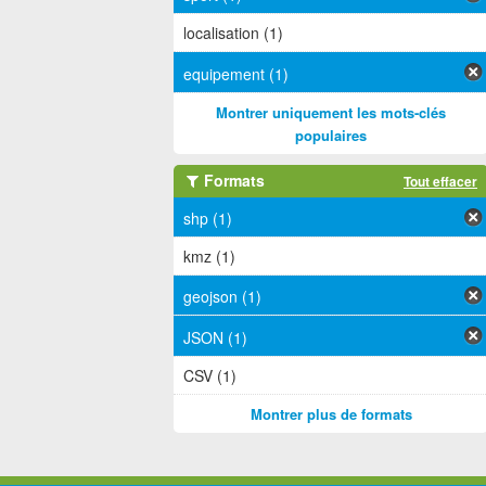
localisation (1)
equipement (1)
Montrer uniquement les mots-clés
populaires
Formats
Tout effacer
shp (1)
kmz (1)
geojson (1)
JSON (1)
CSV (1)
Montrer plus de formats