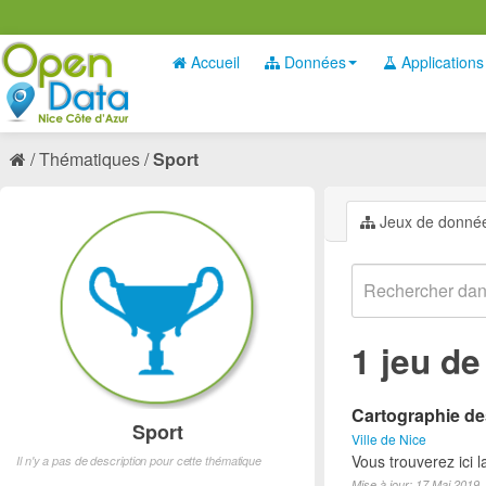
Accueil
Données
Applications
Thématiques
Sport
Jeux de donné
1 jeu d
Cartographie des
Sport
Ville de Nice
Vous trouverez ici l
Il n'y a pas de description pour cette thématique
Mise à jour: 17 Mai 2019