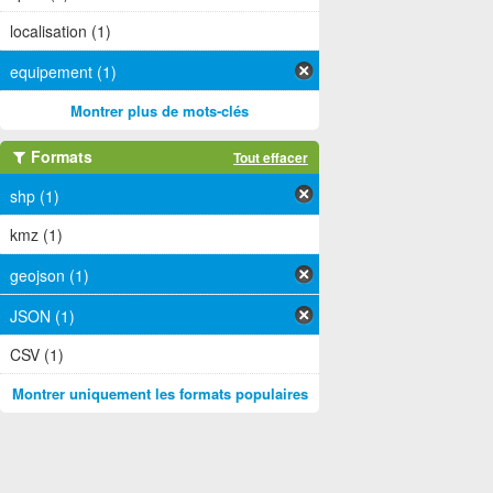
localisation (1)
equipement (1)
Montrer plus de mots-clés
Formats
Tout effacer
shp (1)
kmz (1)
geojson (1)
JSON (1)
CSV (1)
Montrer uniquement les formats populaires