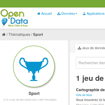
Accueil
Données
Applications
Thématiques
Sport
Jeux de donné
1 jeu d
Cartographie des
Sport
Ville de Nice
Vous trouverez ici l
Il n'y a pas de description pour cette thématique
Mise à jour: 17 Mai 2019