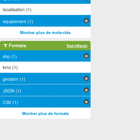
localisation (1)
equipement (1)
Montrer plus de mots-clés
Formats
Tout effacer
shp (1)
kmz (1)
geojson (1)
JSON (1)
CSV (1)
Montrer plus de formats