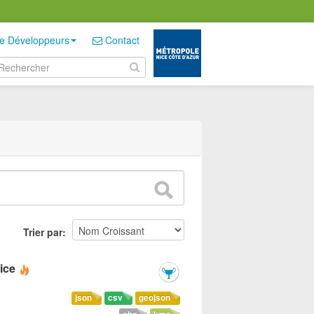
e Développeurs
Contact
Trier par
ice
json
csv
geojson