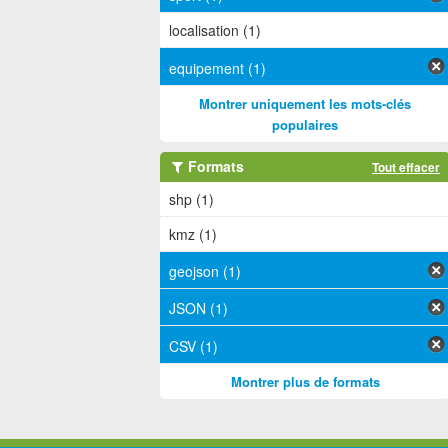
localisation (1)
equipement (1)
Montrer uniquement les mots-clés
populaires
Formats
Tout effacer
shp (1)
kmz (1)
geojson (1)
JSON (1)
CSV (1)
Montrer plus de formats