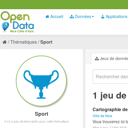
Accueil
Données
Applications
Thématiques
Sport
Jeux de donné
1 jeu d
Cartographie des
Sport
Ville de Nice
Vous trouverez ici l
Il n'y a pas de description pour cette thématique
Mise à jour: 17 Mai 2019