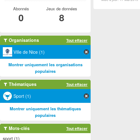
Abonnés
Jeux de données
0
8
Organisations
Tout effacer
Ville de Nice (1)
Montrer uniquement les organisations
populaires
Thématiques
Tout effacer
Sport (1)
Montrer uniquement les thématiques
populaires
Mots-clés
Tout effacer
sport (1)