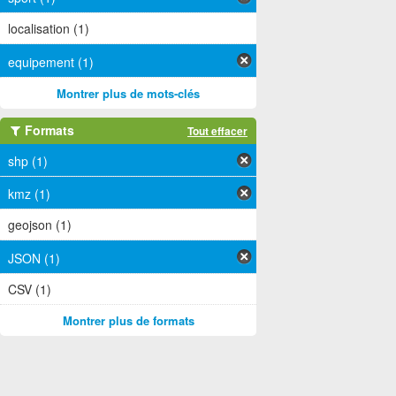
localisation (1)
equipement (1)
Montrer plus de mots-clés
Formats
Tout effacer
shp (1)
kmz (1)
geojson (1)
JSON (1)
CSV (1)
Montrer plus de formats