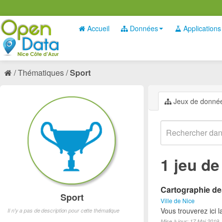
Accueil
Données
Applications
Thématiques
Sport
Jeux de donné
1 jeu d
Cartographie des
Sport
Ville de Nice
Vous trouverez ici l
Il n'y a pas de description pour cette thématique
Mise à jour: 17 Mai 2019