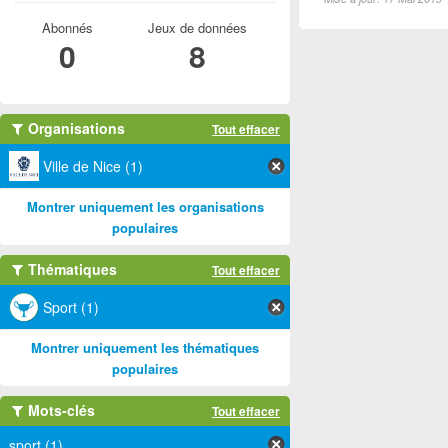
Abonnés
Jeux de données
0
8
Organisations
Tout effacer
Ville de Nice (1)
Montrer uniquement les organisations
populaires
Thématiques
Tout effacer
Sport (1)
Montrer uniquement les thématiques
populaires
Mots-clés
Tout effacer
sport (1)