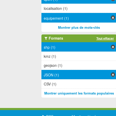
localisation (1)
equipement (1)
Montrer plus de mots-clés
Formats
Tout effacer
shp (1)
kmz (1)
geojson (1)
JSON (1)
CSV (1)
Montrer uniquement les formats populaires