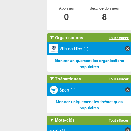
Abonnés
Jeux de données
0
8
Organisations
Tout effacer
Ville de Nice (1)
Montrer uniquement les organisations
populaires
Thématiques
Tout effacer
Sport (1)
Montrer uniquement les thématiques
populaires
Mots-clés
Tout effacer
sport (1)