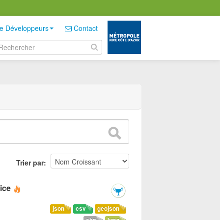
e Développeurs
Contact
Trier par
ice
json
csv
geojson