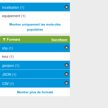
localisation (1)
equipement (1)
Montrer uniquement les mots-clés
populaires
Formats
Tout effacer
shp (1)
kmz (1)
geojson (1)
JSON (1)
CSV (1)
Montrer plus de formats