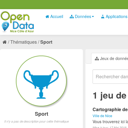
Accueil
Données
Applications
Thématiques
Sport
Jeux de donné
1 jeu d
Cartographie des
Sport
Ville de Nice
Vous trouverez ici l
Il n'y a pas de description pour cette thématique
Mise à jour: 17 Mai 2019