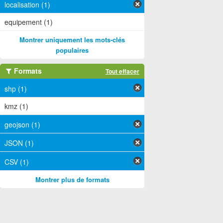
localisation (1)
equipement (1)
Montrer uniquement les mots-clés
populaires
Formats
Tout effacer
shp (1)
kmz (1)
geojson (1)
JSON (1)
CSV (1)
Montrer plus de formats