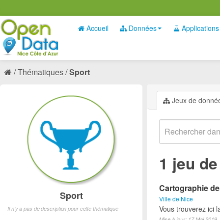
Accueil
Données
Applications
Thématiques
Sport
Jeux de donné
1 jeu d
Cartographie des
Sport
Ville de Nice
Vous trouverez ici l
Il n'y a pas de description pour cette thématique
Mise à jour: 17 Mai 2019