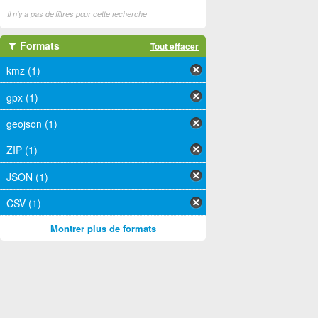
Il n'y a pas de filtres pour cette recherche
Formats
Tout effacer
kmz (1)
gpx (1)
geojson (1)
ZIP (1)
JSON (1)
CSV (1)
Montrer plus de formats