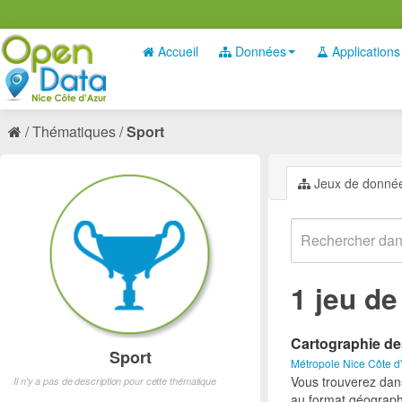
Accueil
Données
Applications
Thématiques
Sport
Jeux de donné
1 jeu d
Cartographie de
Sport
Métropole Nice Côte d
Vous trouverez dan
Il n'y a pas de description pour cette thématique
au format géograph