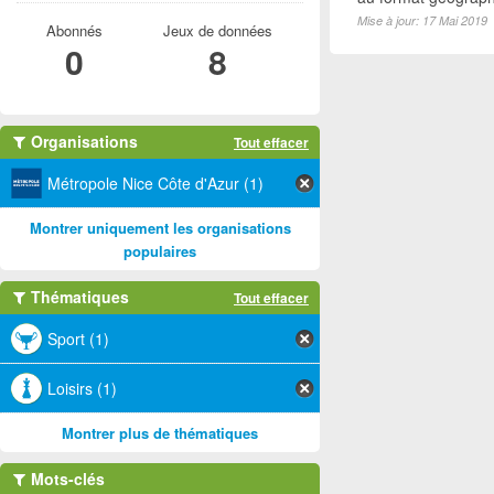
Mise à jour: 17 Mai 2019
Abonnés
Jeux de données
0
8
Organisations
Tout effacer
Métropole Nice Côte d'Azur (1)
Montrer uniquement les organisations
populaires
Thématiques
Tout effacer
Sport (1)
Loisirs (1)
Montrer plus de thématiques
Mots-clés