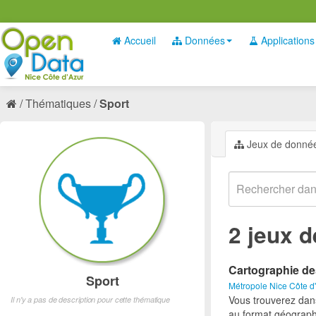
Accueil
Données
Applications
Thématiques
Sport
Jeux de donné
2 jeux 
Cartographie de
Sport
Métropole Nice Côte d
Vous trouverez dan
Il n'y a pas de description pour cette thématique
au format géograph