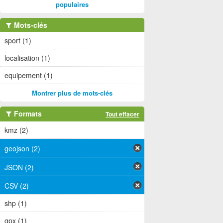
populaires
Mots-clés
sport (1)
localisation (1)
equipement (1)
Montrer plus de mots-clés
Formats
Tout effacer
kmz (2)
geojson (2)
JSON (2)
CSV (2)
shp (1)
gpx (1)