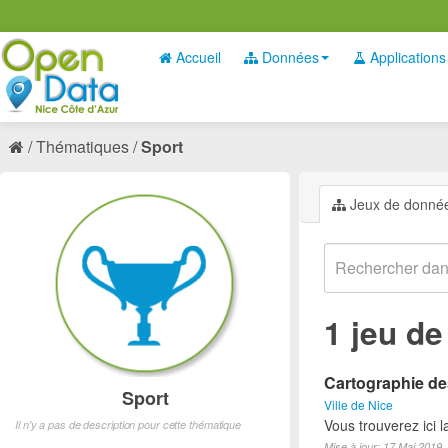
Accueil
Données
Applications
Thématiques
Sport
Jeux de donné
1 jeu d
Cartographie des
Sport
Ville de Nice
Vous trouverez ici l
Il n'y a pas de description pour cette thématique
Mise à jour: 17 Mai 2019