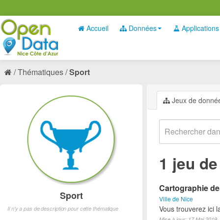
Accueil
Données
Applications
Thématiques
Sport
Jeux de donné
1 jeu d
Cartographie des
Sport
Ville de Nice
Vous trouverez ici l
Il n'y a pas de description pour cette thématique
Mise à jour: 17 Mai 2019