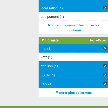
localisation (1)
equipement (1)
Montrer uniquement les mots-clés
populaires
Formats
Tout effacer
shp (1)
kmz (1)
geojson (1)
JSON (1)
CSV (1)
Montrer plus de formats