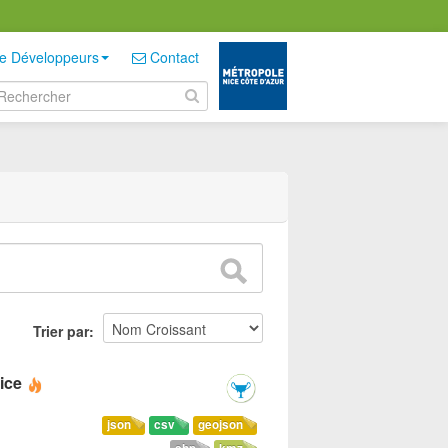
e Développeurs
Contact
Trier par
ice
json
csv
geojson