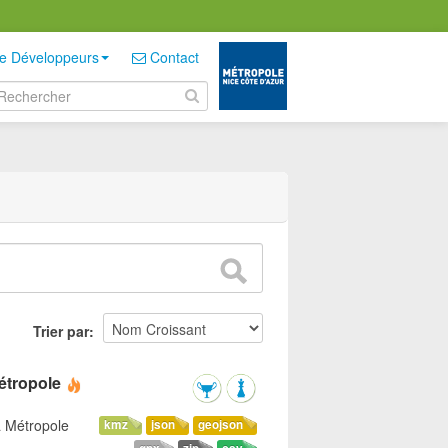
e Développeurs
Contact
Trier par
étropole
a Métropole
kmz
json
geojson