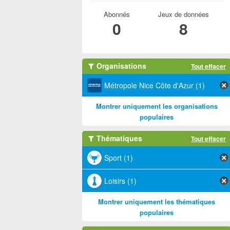
Abonnés
Jeux de données
0
8
Organisations
Tout effacer
Métropole Nice Côte d'Azur (1)
Montrer uniquement les organisations
populaires
Thématiques
Tout effacer
Sport (1)
Loisirs (1)
Montrer uniquement les thématiques
populaires