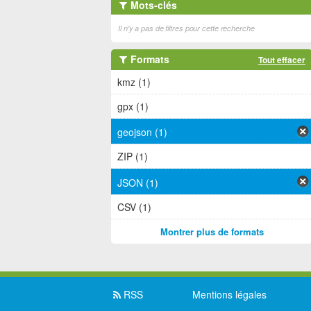
Mots-clés
Il n'y a pas de filtres pour cette recherche
Formats
Tout effacer
kmz (1)
gpx (1)
geojson (1)
ZIP (1)
JSON (1)
CSV (1)
Montrer plus de formats
RSS
Mentions légales