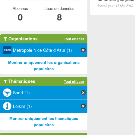
Mise à jour: 17 Mai 2019
Abonnés
Jeux de données
0
8
Organisations
Tout effacer
Métropole Nice Côte d'Azur (1)
Montrer uniquement les organisations
populaires
Thématiques
Tout effacer
Sport (1)
Loisirs (1)
Montrer uniquement les thématiques
populaires