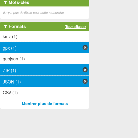
Mots-clés
Il n'y a pas de filtres pour cette recherche
Formats
Tout effacer
kmz (1)
gpx (1)
geojson (1)
ZIP (1)
JSON (1)
CSV (1)
Montrer plus de formats