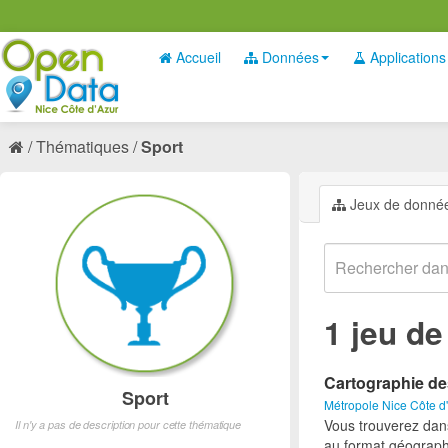
Accueil
Données
Applications
Thématiques
Sport
Jeux de donné
1 jeu d
Cartographie de
Sport
Métropole Nice Côte d
Vous trouverez dan
Il n'y a pas de description pour cette thématique
au format géograph