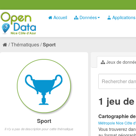
Accueil
Données
Applications
Thématiques
Sport
Jeux de donné
1 jeu d
Cartographie de
Sport
Métropole Nice Côte d
Vous trouverez dan
Il n'y a pas de description pour cette thématique
au format géograph