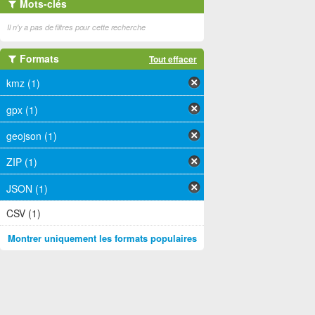
Mots-clés
Il n'y a pas de filtres pour cette recherche
Formats
Tout effacer
kmz (1)
gpx (1)
geojson (1)
ZIP (1)
JSON (1)
CSV (1)
Montrer uniquement les formats populaires