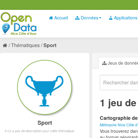
Accueil
Données
Applications
Thématiques
Sport
Jeux de donné
1 jeu d
Cartographie de
Sport
Métropole Nice Côte d
Vous trouverez dan
Il n'y a pas de description pour cette thématique
au format géograph